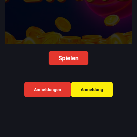
Spielen
Anmeldungen
Anmeldung