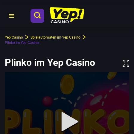
Yep Casino
Spielautomaten im Yep Casino
Plinko im Yep Casino
Plinko im Yep Casino